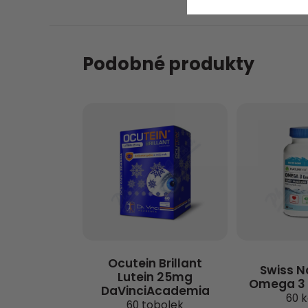
Podobné produkty
Ocutein Brillant
Swiss N
Lutein 25mg
Omega 3 
DaVinciAcademia
60 k
60 tobolek