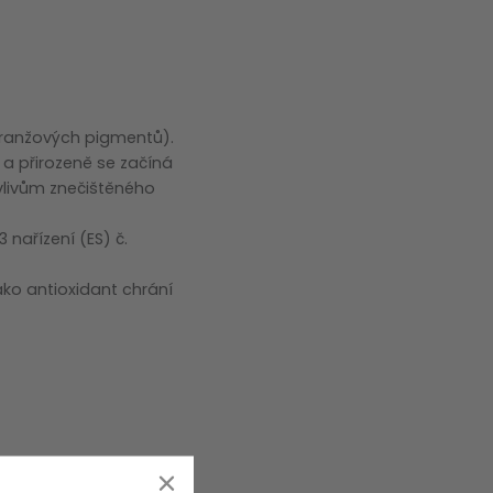
ooranžových pigmentů).
 a přirozeně se začíná
 vlivům znečištěného
 nařízení (ES) č.
ko antioxidant chrání
otlivé složky přípravku.