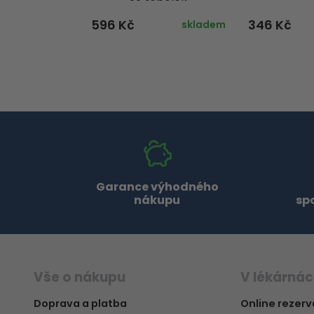
596 Kč
346 Kč
skladem
Garance výhodného
nákupu
sp
Vše o nákupu
V lékárná
Doprava a platba
Online rezer