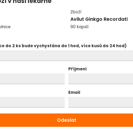
ží v naší lékárně
ójový olej a včelí vosk.
Zboží
Avilut Ginkgo Recordati
 děti do 15 let.
olnice
90 kapslí
 používat jako náhrada pestré stravy. Není vhodný pro děti do
ce do 2 ks bude vychystána do 1 hod, více kusů do 24 hod)
konzultujte užívání se svým lékařem. Teplota skladování: do 2
Příjmení
Email
Příbalový leták ke stažení