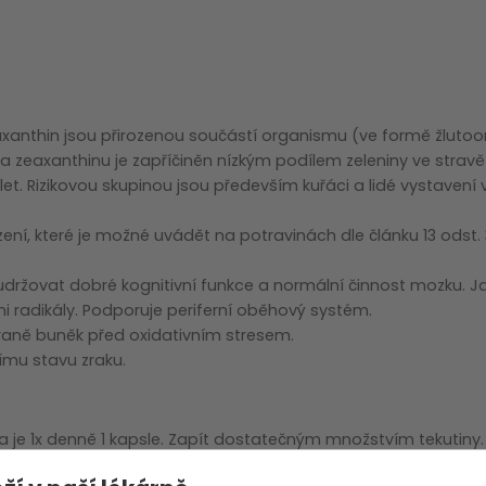
zobrazit další
eaxanthin jsou přirozenou součástí organismu (ve formě žlut
a zeaxanthinu je zapříčiněn nízkým podílem zeleniny ve stravě
 let. Rizikovou skupinou jsou především kuřáci a lidé vystavení
ní, které je možné uvádět na potravinách dle článku 13 odst. 3
ržovat dobré kognitivní funkce a normální činnost mozku. Ja
 radikály. Podporuje periferní oběhový systém.
hraně buněk před oxidativním stresem.
ímu stavu zraku.
je 1x denně 1 kapsle. Zapít dostatečným množstvím tekutiny.
u denní dávku. Nepoužívejte při známé přecitlivělosti na jedn