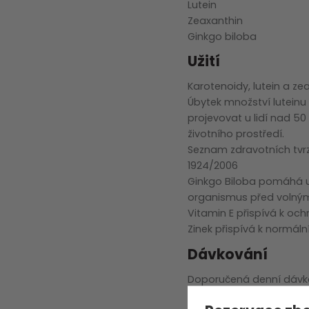
zobrazit další
Lutein
Zeaxanthin
Ginkgo biloba
Užití
Karotenoidy, lutein a z
Úbytek množství luteinu 
projevovat u lidí nad 50
životního prostředí.
Seznam zdravotních tvrze
1924/2006
Ginkgo Biloba pomáhá ud
organismus před volnými
Vitamin E přispívá k oc
Zinek přispívá k normáln
Dávkování
Doporučená denní dávka 
Nepřekračujte doporučeno