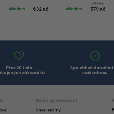
597 Kč
632 Kč
579 Kč
skladem
skladem
Přes 20 tisíc
Spolehlivé doručení
okojených zákazníků
vaši adresu
ch
Naše společnost
P
vace
Naše lékárny