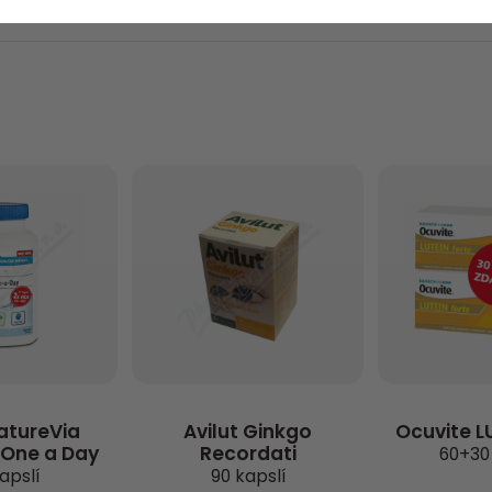
atureVia
Avilut Ginkgo
Ocuvite L
One a Day
Recordati
60+30
apslí
90 kapslí