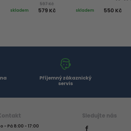
597 Kč
579 Kč
550 Kč
skladem
skladem
 na
Příjemný zákaznický
servis
Kontakt
Sledujte nás
o - Pá 8:00 - 17:00