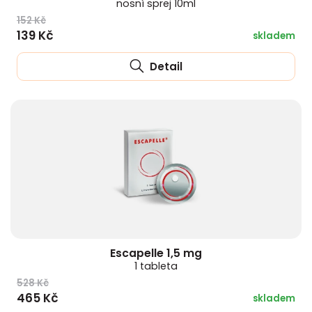
nosní sprej 10ml
152 Kč
139 Kč
skladem
Detail
Escapelle 1,5 mg
1 tableta
528 Kč
465 Kč
skladem