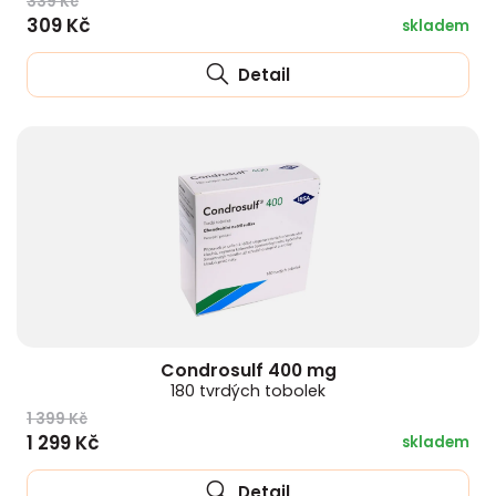
339 Kč
309 Kč
skladem
Detail
Condrosulf 400 mg
180 tvrdých tobolek
1 399 Kč
1 299 Kč
skladem
Detail