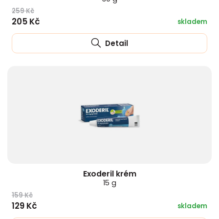
259 Kč
205 Kč
skladem
Detail
Exoderil krém
15 g
159 Kč
129 Kč
skladem