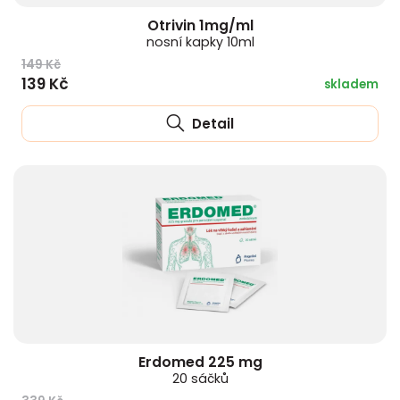
Otrivin 1mg/ml
nosní kapky 10ml
149 Kč
139 Kč
skladem
Detail
Erdomed 225 mg
20 sáčků