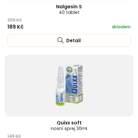
Nalgesin S
40 tablet
209 Kč
189 Kč
skladem
Detail
Quixx soft
nosní sprej 30ml
149 Kč