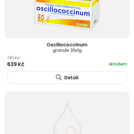
Oscillococcinum
granule 30x1g
781 Kč
639 Kč
skladem
Detail