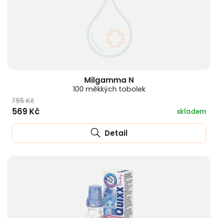
Milgamma N
100 měkkých tobolek
795 Kč
569 Kč
skladem
Detail