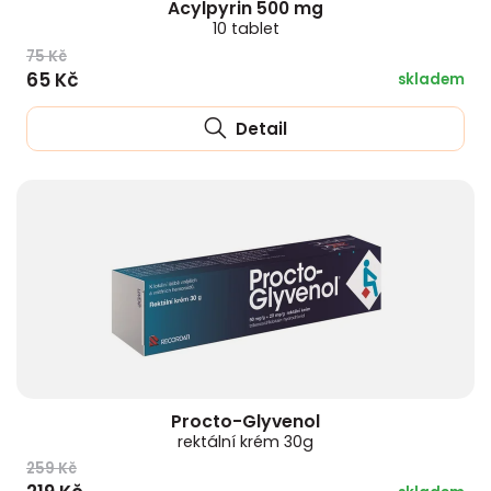
Acylpyrin 500 mg
10 tablet
75 Kč
65 Kč
skladem
Detail
Procto-Glyvenol
rektální krém 30g
259 Kč