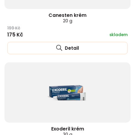
Canesten krém
20 g
199 Kč
175 Kč
skladem
Detail
Exoderil krém
30 g