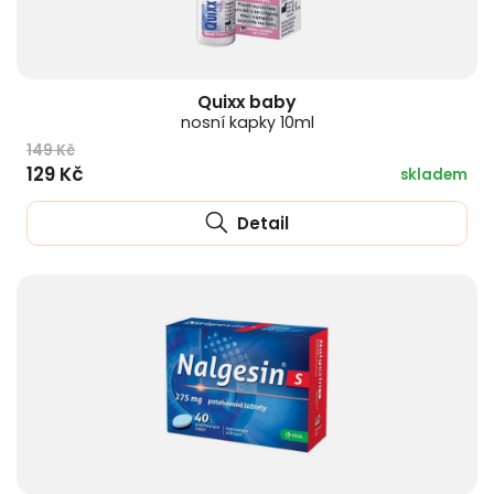
Quixx baby
nosní kapky 10ml
149 Kč
129 Kč
skladem
Detail