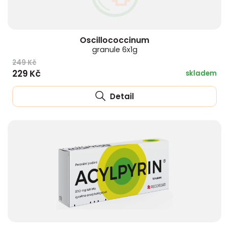
Oscillococcinum
granule 6x1g
249 Kč
229 Kč
skladem
Detail