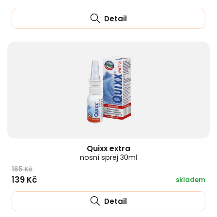
Detail
Quixx extra
nosní sprej 30ml
165 Kč
139 Kč
skladem
Detail