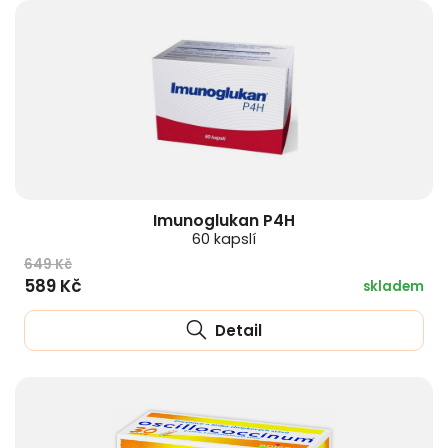
Imunoglukan P4H
60 kapslí
649 Kč
589 Kč
skladem
Detail