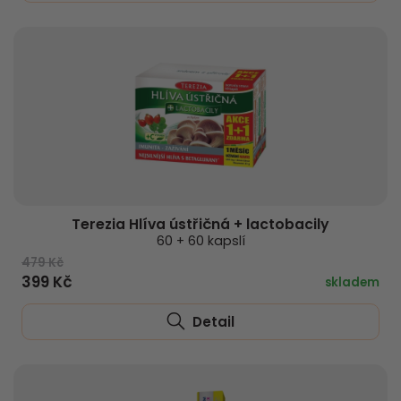
Terezia Hlíva ústřičná + lactobacily
60 + 60 kapslí
479 Kč
399 Kč
skladem
Detail