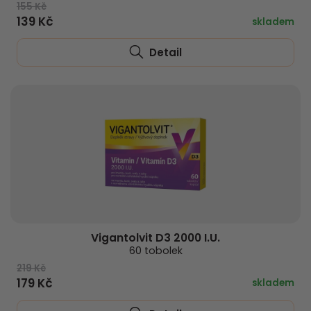
155 Kč
139 Kč
skladem
Detail
Vigantolvit D3 2000 I.U.
60 tobolek
219 Kč
179 Kč
skladem