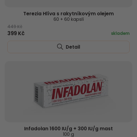
Terezia Hlíva s rakytníkovým olejem
60 + 60 kapslí
449 Kč
399 Kč
skladem
Detail
Infadolan 1600 IU/g + 300 IU/g mast
100 g