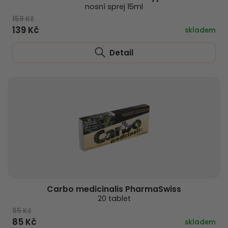
nosní sprej 15ml
159 Kč
139 Kč
skladem
Detail
Carbo medicinalis PharmaSwiss
20 tablet
95 Kč
85 Kč
skladem