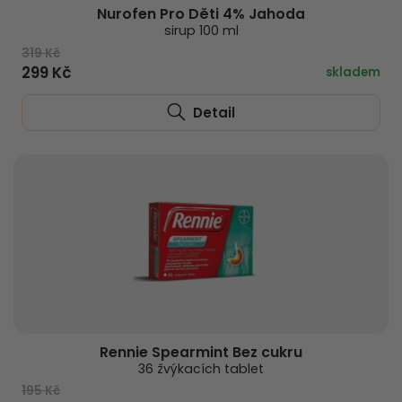
Nurofen Pro Děti 4% Jahoda
sirup 100 ml
319 Kč
299 Kč
skladem
Detail
Rennie Spearmint Bez cukru
36 žvýkacích tablet
195 Kč