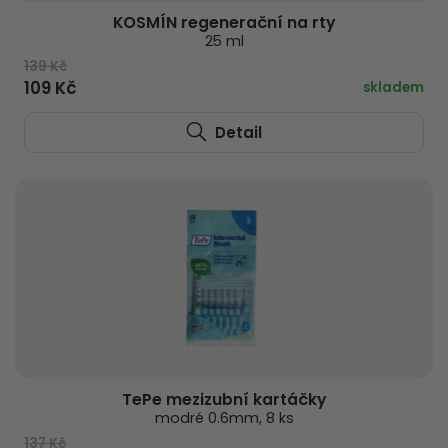
KOSMÍN regenerační na rty
25 ml
139 Kč
109 Kč
skladem
Detail
TePe mezizubní kartáčky
modré 0.6mm, 8 ks
137 Kč