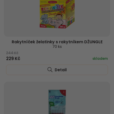
Rakytníček želatinky s rakytníkem DŽUNGLE
70 ks
244 Kč
229 Kč
skladem
Detail