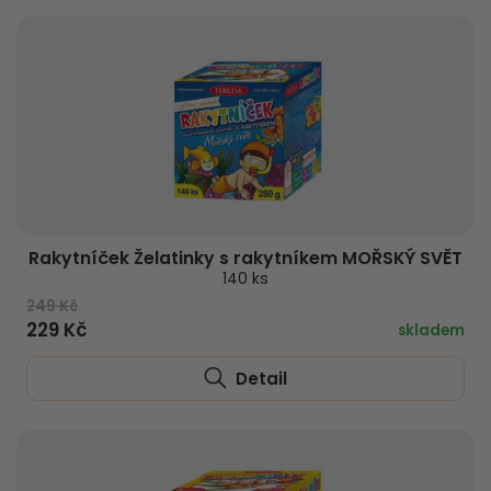
Rakytníček Želatinky s rakytníkem MOŘSKÝ SVĚT
140 ks
249 Kč
229 Kč
skladem
Detail