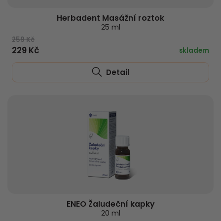
Herbadent Masážní roztok
25 ml
259 Kč
229 Kč
skladem
Detail
ENEO Žaludeční kapky
20 ml