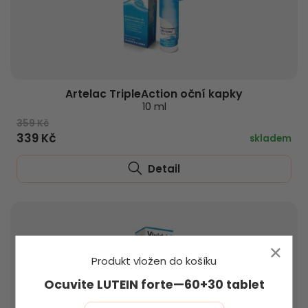
Artelac TripleAction oční kapky
10 ml
359 Kč
339 Kč
skladem
Detail
Produkt vložen do košíku
Ocuvite LUTEIN forte—60+30 tablet