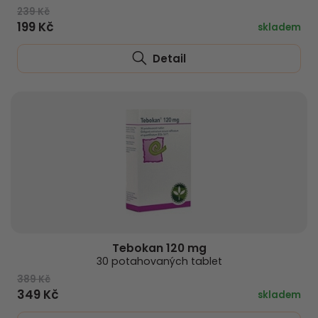
239 Kč
199 Kč
skladem
Detail
Tebokan 120 mg
30 potahovaných tablet
389 Kč
349 Kč
skladem